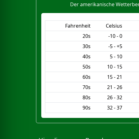
Der amerikanische Wetterberic
Fahrenheit
Celsius
20s
-10 - 0
30s
-5 - +5
40s
5 - 10
50s
10 - 15
60s
15 - 21
70s
21 - 26
80s
26 - 32
90s
32 - 37