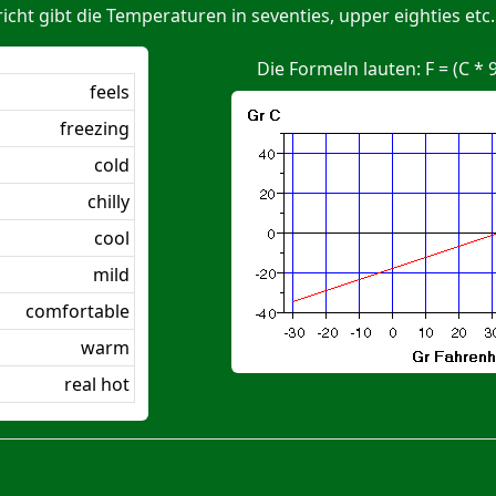
ht gibt die Temperaturen in seventies, upper eighties etc.
Die Formeln lauten: F = (C * 9
feels
freezing
cold
chilly
cool
mild
comfortable
warm
real hot